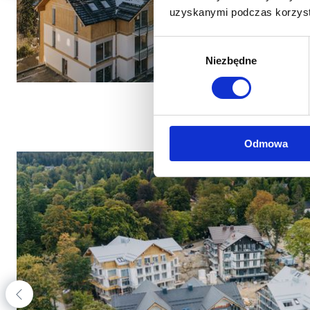
uzyskanymi podczas korzysta
Wybór
Niezbędne
zgody
Odmowa